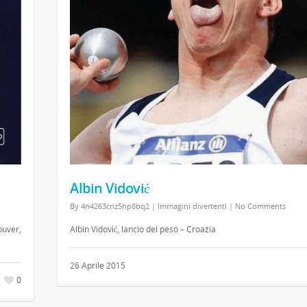
Albin Vidović
By
4n4263cnz5hp8bq2
|
Immagini divertenti
|
No Comments
ouver,
Albin Vidović, lancio del peso – Croazia
26 Aprile 2015
0