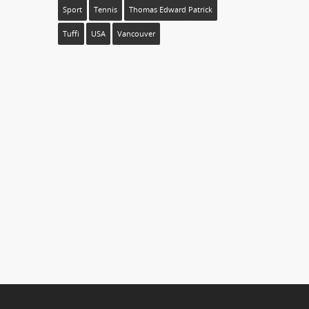
Sport
Tennis
Thomas Edward Patrick
Tuffi
USA
Vancouver