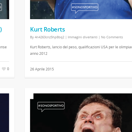
)
Kurt Roberts
By
4n4263cnz5hp8bq2
|
Immagini divertenti
|
No Comments
ense
Kurt Roberts, lancio del peso, qualificazioni USA per le olimpia
anno 2012
0
26 Aprile 2015