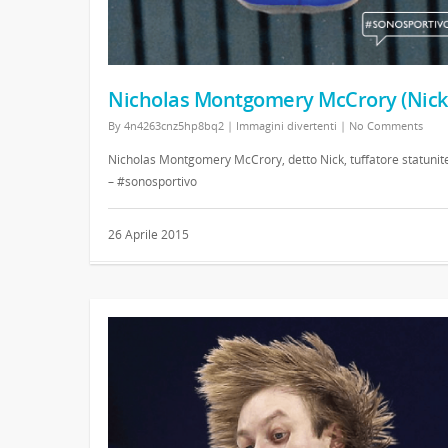
Nicholas Montgomery McCrory (Nick
By
4n4263cnz5hp8bq2
|
Immagini divertenti
|
No Comments
Nicholas Montgomery McCrory, detto Nick, tuffatore statunit
– #sonosportivo
26 Aprile 2015