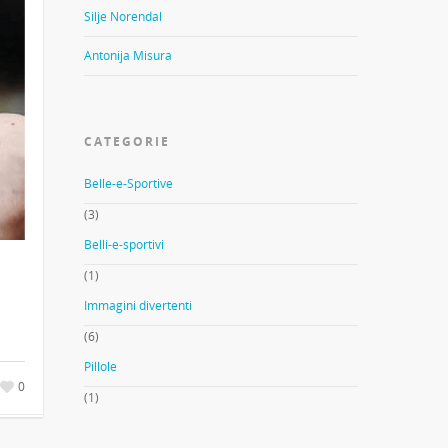
Silje Norendal
Antonija Misura
CATEGORIE
Belle-e-Sportive
(3)
Belli-e-sportivi
(1)
Immagini divertenti
(6)
Pillole
0
(1)