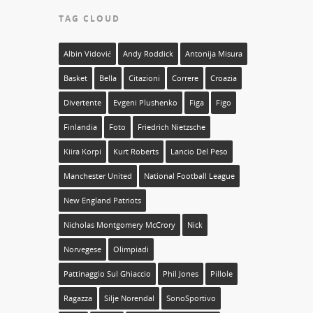
TAG CLOUD
Albin Vidović
Andy Roddick
Antonija Misura
Basket
Bella
Citazioni
Correre
Croazia
Divertente
Evgeni Plushenko
Figa
Figo
Finlandia
Foto
Friedrich Nietzsche
Kiira Korpi
Kurt Roberts
Lancio Del Peso
Manchester United
National Football League
New England Patriots
Nicholas Montgomery McCrory
Nick
Norvegese
Olimpiadi
Pattinaggio Sul Ghiaccio
Phil Jones
Pillole
Ragazza
Silje Norendal
SonoSportivo