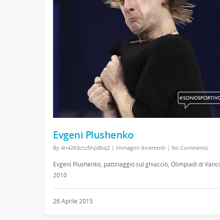
Evgeni Plushenko
By
4n4263cnz5hp8bq2
|
Immagini divertenti
|
No Comments
Evgeni Plushenko, pattinaggio sul ghiaccio, Olimpiadi di Vanc
2010
26 Aprile 2015