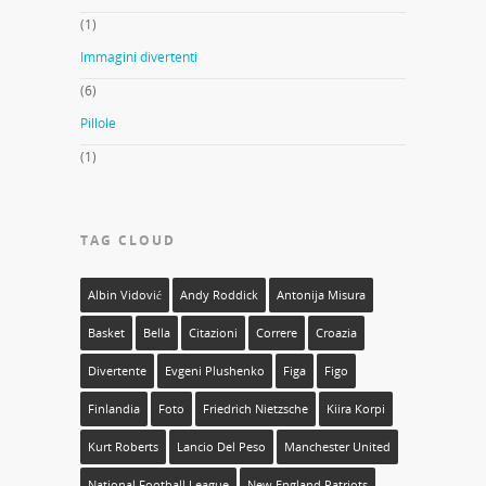
(1)
Immagini divertenti
(6)
Pillole
(1)
TAG CLOUD
Albin Vidović
Andy Roddick
Antonija Misura
Basket
Bella
Citazioni
Correre
Croazia
Divertente
Evgeni Plushenko
Figa
Figo
Finlandia
Foto
Friedrich Nietzsche
Kiira Korpi
Kurt Roberts
Lancio Del Peso
Manchester United
National Football League
New England Patriots