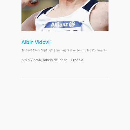
Albin Vidović
By
4n4263cnz5hp8bq2
|
Immagini divertenti
|
No Comments
Albin Vidović, lancio del peso – Croazia