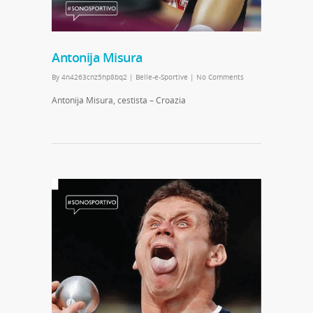
Antonija Misura
By
4n4263cnz5hp8bq2
|
Belle-e-Sportive
|
No Comments
Antonija Misura, cestista – Croazia