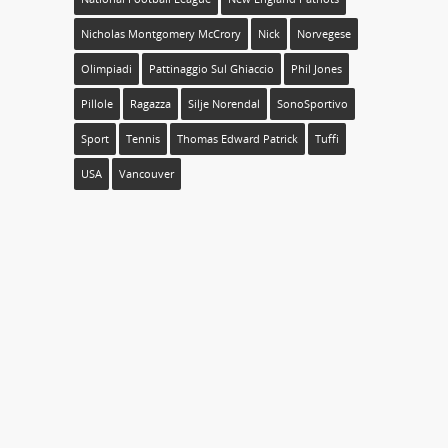
Nicholas Montgomery McCrory
Nick
Norvegese
Olimpiadi
Pattinaggio Sul Ghiaccio
Phil Jones
Pillole
Ragazza
Silje Norendal
SonoSportivo
Sport
Tennis
Thomas Edward Patrick
Tuffi
USA
Vancouver