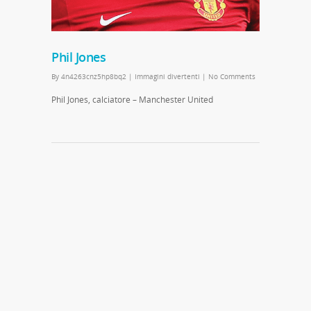
Phil Jones
By
4n4263cnz5hp8bq2
|
Immagini divertenti
|
No Comments
Phil Jones, calciatore – Manchester United