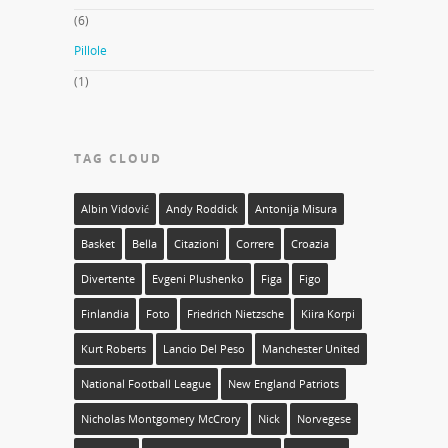
(6)
Pillole
(1)
TAG CLOUD
Albin Vidović
Andy Roddick
Antonija Misura
Basket
Bella
Citazioni
Correre
Croazia
Divertente
Evgeni Plushenko
Figa
Figo
Finlandia
Foto
Friedrich Nietzsche
Kiira Korpi
Kurt Roberts
Lancio Del Peso
Manchester United
National Football League
New England Patriots
Nicholas Montgomery McCrory
Nick
Norvegese