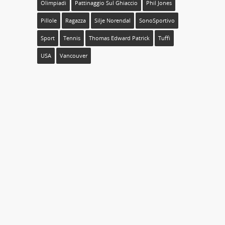
Olimpiadi
Pattinaggio Sul Ghiaccio
Phil Jones
Pillole
Ragazza
Silje Norendal
SonoSportivo
Sport
Tennis
Thomas Edward Patrick
Tuffi
USA
Vancouver