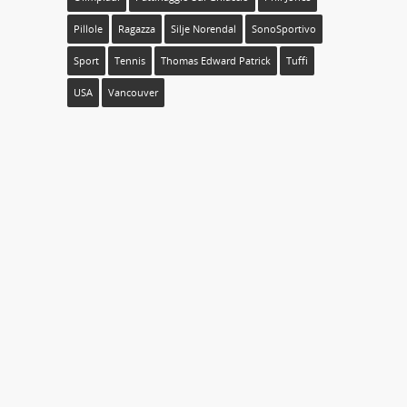
Pillole
Ragazza
Silje Norendal
SonoSportivo
Sport
Tennis
Thomas Edward Patrick
Tuffi
USA
Vancouver