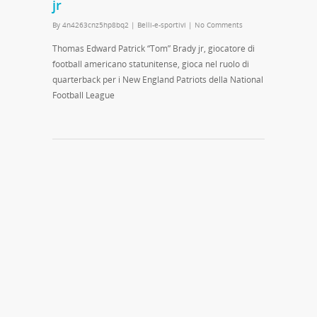
jr
By
4n4263cnz5hp8bq2
|
Belli-e-sportivi
|
No Comments
Thomas Edward Patrick “Tom” Brady jr, giocatore di
football americano statunitense, gioca nel ruolo di
quarterback per i New England Patriots della National
Football League