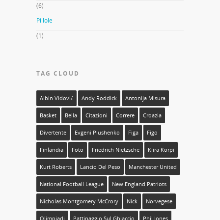
(6)
Pillole
(1)
TAG CLOUD
Albin Vidović
Andy Roddick
Antonija Misura
Basket
Bella
Citazioni
Correre
Croazia
Divertente
Evgeni Plushenko
Figa
Figo
Finlandia
Foto
Friedrich Nietzsche
Kiira Korpi
Kurt Roberts
Lancio Del Peso
Manchester United
National Football League
New England Patriots
Nicholas Montgomery McCrory
Nick
Norvegese
Olimpiadi
Pattinaggio Sul Ghiaccio
Phil Jones