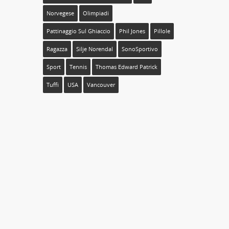
Norvegese
Olimpiadi
Pattinaggio Sul Ghiaccio
Phil Jones
Pillole
Ragazza
Silje Norendal
SonoSportivo
Sport
Tennis
Thomas Edward Patrick
Tuffi
USA
Vancouver