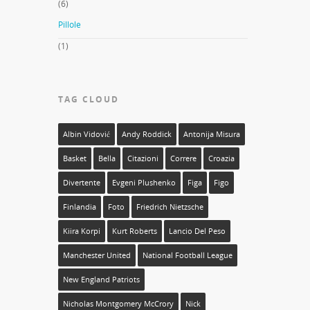
(6)
Pillole
(1)
TAG CLOUD
Albin Vidović
Andy Roddick
Antonija Misura
Basket
Bella
Citazioni
Correre
Croazia
Divertente
Evgeni Plushenko
Figa
Figo
Finlandia
Foto
Friedrich Nietzsche
Kiira Korpi
Kurt Roberts
Lancio Del Peso
Manchester United
National Football League
New England Patriots
Nicholas Montgomery McCrory
Nick