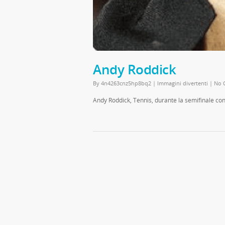
Andy Roddick
By
4n4263cnz5hp8bq2
|
Immagini divertenti
|
No 
Andy Roddick, Tennis, durante la semifinale co