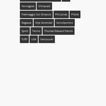
Norvegese
Olimpiadi
Pattinaggio Sul Ghiaccio
Phil Jones
Pillole
Ragazza
Silje Norendal
SonoSportivo
Sport
Tennis
Thomas Edward Patrick
Tuffi
USA
Vancouver