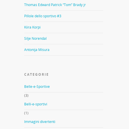
Thomas Edward Patrick “Tom” Brady jr
Pillole dello sportivo #3
Kiira Korpi
Silje Norendal
Antonija Misura
CATEGORIE
Belle-e-Sportive
(3)
Belli-e-sportivi
(1)
Immagini divertenti