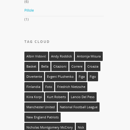
(6)
Pillole
(1)
TAG CLOUD
Albin Vidović
Andy Roddick
Antonija Misura
Basket
Bella
Citazioni
Correre
Croazia
Divertente
Evgeni Plushenko
Figa
Figo
Finlandia
Foto
Friedrich Nietzsche
Kiira Korpi
Kurt Roberts
Lancio Del Peso
Manchester United
National Football League
New England Patriots
Nicholas Montgomery McCrory
Nick